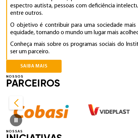
espectro autista, pessoas com deficiência intelectu
entre outros.
O objetivo é contribuir para uma sociedade mais 
equidade, tornando o mundo um lugar mais acolhed
Conheça mais sobre os programas sociais do Inst
ser um parceiro.
SAIBA MAIS
NOSSOS
PARCEIROS
Início da galeria de imagens.
NOSSAS
Final da galeria de imagens.