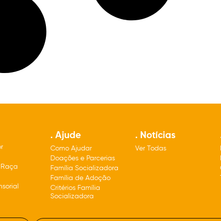
. Ajude
. Notícias
r
Como Ajudar
Ver Todas
o
Doações e Parcerias
 Raça
Família Socializadora
Família de Adoção
sorial
Critérios Família
Socializadora