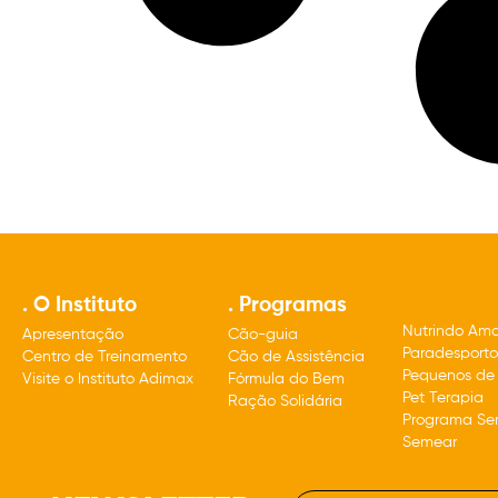
. O Instituto
. Programas
Nutrindo Amo
Apresentação
Cão-guia
Paradesport
Centro de Treinamento
Cão de Assistência
Pequenos de
Visite o Instituto Adimax
Fórmula do Bem
Pet Terapia
Ração Solidária
Programa Sen
Semear