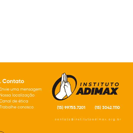
. Contato
Envie uma mensagem
Nossa localização
Canal de ética
Trabalhe conosco
(15) 99755.7201
(15) 3042.1110
contato@institutoadimax.org.br