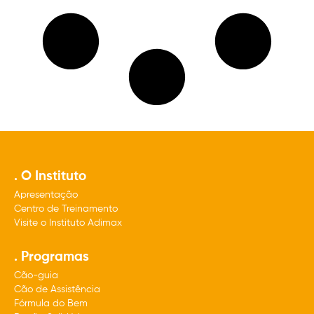
. O Instituto
Apresentação
Centro de Treinamento
Visite o Instituto Adimax
. Programas
Cão-guia
Cão de Assistência
Fórmula do Bem