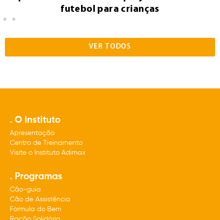
futebol para crianças
VER TODOS
. O Instituto
Apresentação
Centro de Treinamento
Visite o Instituto Adimax
. Programas
Cão-guia
Cão de Assistência
Fórmula do Bem
Ração Solidária